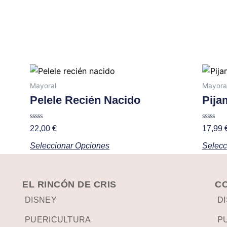
elegir
en
la
página
de
producto
Este
producto
Mayoral
Mayora
tiene
Pelele Recién Nacido
Pija
múltiples
variantes.
Valorado
Valorad
22,00
€
17,99
con
con
Las
0
0
Seleccionar Opciones
Selecc
de
de
opciones
5
5
se
pueden
EL RINCÓN DE CRIS
C
elegir
DISNEY
D
en
la
PUERICULTURA
P