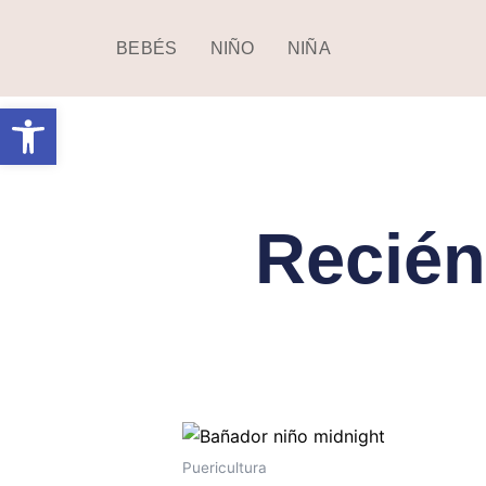
Ir
al
BEBÉS
NIÑO
NIÑA
contenido
Abrir barra de herramientas
Recién
Este
producto
Puericultura