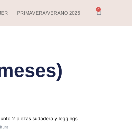
0
CARRITO
JER
PRIMAVERA/VERANO 2026
 meses)
Este
producto
ltura