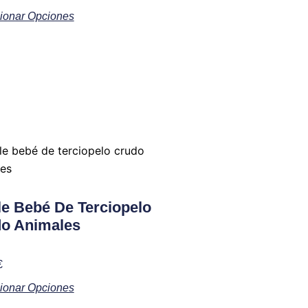
opciones
ionar Opciones
se
pueden
elegir
en
la
página
de
producto
Este
producto
tiene
múltiples
le Bebé De Terciopelo
variantes.
o Animales
Las
opciones
o
€
se
ionar Opciones
pueden