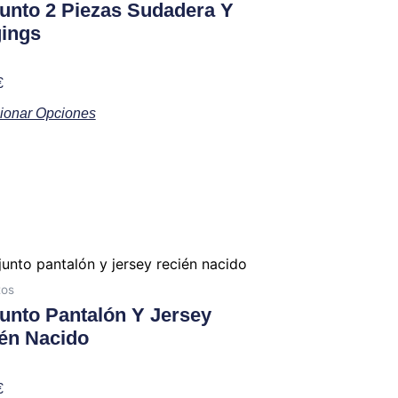
tiene
unto 2 Piezas Sudadera Y
múltiples
ings
variantes.
Las
o
€
opciones
ionar Opciones
se
pueden
elegir
en
la
página
de
Este
producto
producto
tos
tiene
unto Pantalón Y Jersey
múltiples
én Nacido
variantes.
Las
o
€