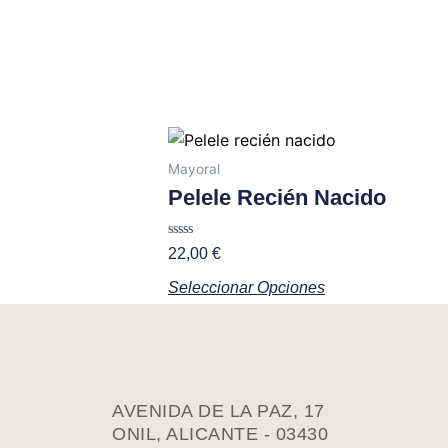
elegir
en
la
página
de
producto
Este
producto
Mayoral
tiene
Pelele Recién Nacido
múltiples
variantes.
Valorado
22,00
€
con
Las
0
Seleccionar Opciones
de
opciones
5
se
pueden
elegir
en
AVENIDA DE LA PAZ, 17
la
ONIL, ALICANTE - 03430