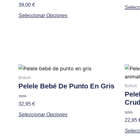
opciones
Valorado
0
39,00
€
Selecc
con
de
se
0
5
Seleccionar Opciones
de
pueden
5
elegir
en
la
página
de
producto
Este
producto
Boboli
tiene
Pelele Bebé De Punto En Gris
Boboli
múltiples
Pele
variantes.
Crud
Valorado
32,95
€
con
Las
0
Seleccionar Opciones
de
opciones
5
Valorad
22,95
con
se
0
Selecc
de
pueden
5