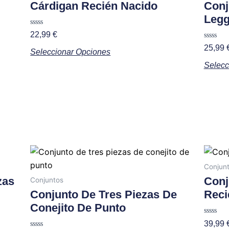
tiene
Cárdigan Recién Nacido
Conj
múltiples
Legg
variantes.
Valorado
22,99
€
con
Las
0
Valorad
25,99
Seleccionar Opciones
de
con
opciones
5
0
Selecc
de
se
5
pueden
elegir
en
la
página
de
Este
producto
producto
Conjun
tiene
zas
Conj
Conjuntos
múltiples
Conjunto De Tres Piezas De
Reci
variantes.
Conejito De Punto
Las
Valorad
39,99
con